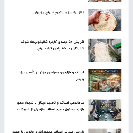
آغاز برندسازی یکپارچه برنج مازندران
افزایش ۵۰ درصدی کارمزد شالیکوبی‌ها؛ شوک
شالیکاران در خط پایان تولید برنج
اصناف و بازاریان؛ همراهان مؤثر در تأمین برق
پایدار
ساماندهی اصناف و تجدید میثاق با شهدا؛ محور
بازدید مسئول بسیج اصناف مازندران از کلاردشت
بازرسی میدانی اصناف محمودآباد و چالوس با حضور