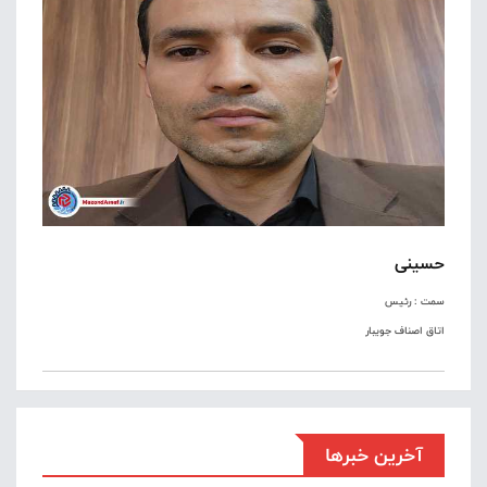
حسینی
سمت : رئیس
اتاق اصناف جویبار
آخرین خبرها