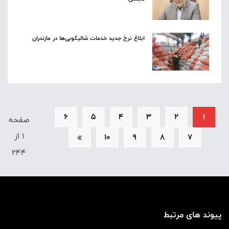
ابلاغ نرخ جدید خدمات شالیکوبی‌ها در مازندران
6
5
4
3
2
1
صفحه
1 از
10
9
8
7
244
پیوند های مرتبط