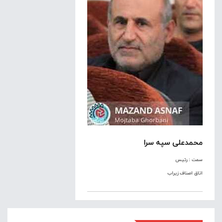
محمدعلی سپه سرا
سمت : رئیس
اتاق اصناف زیراب