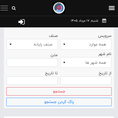
شنبه, 17 مرداد 1405
سرویس
صنف
همه موارد
صنف رايانه
نام شهر
متن
همه شهر ها
از تاریخ
تا تاریخ
جستجو
پاک کردن جستجو