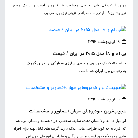
موتور الکتریکی قادر به طی مسافت 37 کیلومتر است و از یک موتور
توربوشارژ 1.5 لیتری سه سیلندر بنزینی نیز بهره می برد.
19 اردیبهشت 1394
بی ام و I8 مدل 2015 در ایران / قیمت
ب ام و i8 که یک خودروی هیبریدی شارژی به تازگی از طریق گمرک
بندرعباس وارد ایران شده است.
19 اردیبهشت 1394
عجیب‌ترین خودروهای جهان+تصاویر و مشخصات
اتومبیل ها معمولآ نشان دهنده سلیقه شخصی افراد هستند و نشان می دهند
که افراد به چه گونه طراحی هایی علاقه دارند. گزینه های قابل تهیه برای افراد
عادی معمولآ محدود است اما سازندگان و طراحان اتومبیل بدون این