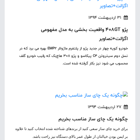
31 اردیبهشت 1394
پژو 408GT واقعیت بخشی به مدل مفهومی
اگزالت+تصاویر
خودرو کوپه چهار در جدید پژو از پلتفرم ماژولار EMP2 بهره می برد که در
نسل دوم سیتروئن C4 پیکاسو و پژو 308 هاچ‌بک که رقیب خودرو گلف
محسوب می شود نیز بکار گرفته شده است.
27 اردیبهشت 1394
چگونه یک چای ساز مناسب بخریم
برای خرید چای ساز سعی کنید از برندهای شناخته شده انتخاب کنید تا علاوه
بر ایمن بودن خیالتان از طول عمر بالای دستگاه نیز راحت باشد.