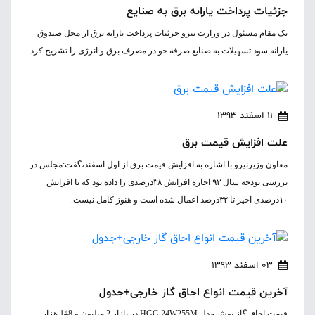
جزئیات پرداخت یارانه برق به صنایع
یک مقام مسئول در وزارت نیرو جزئیات پرداخت یارانه برق از محل صندوق
یارانه سود تسهیلات به صنایع صرفه جو در مصرف برق و انرژی را تشریح کرد.
11 اسفند 1393
علت افزایش قیمت برق
معاون وزیرنیرو با اشاره به افزایش قیمت برق از اول اسفند،گفت:مجلس در
بررسی بودجه سال ۹۳ اجازه افزایش ۳۸درصدی را داده بود که با افزایش
۱۰درصدی اخیر تا ۳۲درصد اعمال شده است و هنوز کامل نیست.
03 اسفند 1393
آخرین قیمت انواع اجاق گاز خارجی+جدول
قیمت اجاق گاز بوش مدل HGG 24W255M در بازار 2 میلیون و 148 هزار