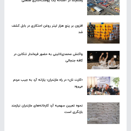
رستم‌کلا در آستانه یک پوست‌اندازی صنعتی
افزون بر پنج هزار لیتر روغن احتکاری در بابل کشف
شد
واکنش محمدی‌لائینی به حضور فرماندار تنکابن در
کافه جنجالی
«کارت نان» در راه مازندران؛ یارانه آرد به جیب مردم
می‌رود
نحوه تعیین سهمیه آرد کارخانه‌های مازندران نیازمند
بازنگری است