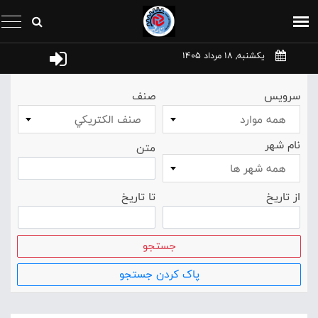
یکشنبه, 18 مرداد 1405
سرویس
صنف
همه موارد
صنف الکتريکي
نام شهر
متن
همه شهر ها
از تاریخ
تا تاریخ
جستجو
پاک کردن جستجو