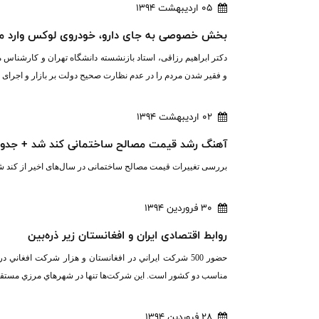
05 اردیبهشت 1394
بخش خصوصی به جای دارو، خودروی لوکس وارد می
دکتر ابراهیم رزاقی، استاد بازنشسته دانشگاه تهران و کار‌شنا
و فقیر شدن مردم را در عدم نظارت صحیح دولت بر بازار و اجرای
02 اردیبهشت 1394
آهنگ رشد قیمت مصالح ساختمانی کند شد + جدو
بررسی تغییرات قیمت مصالح ساختمانی در سال‌های اخیر از کند 
30 فروردین 1394
روابط اقتصادی ايران و افغانستان زير ذره‌بين
حضور 500 شركت ايراني در افغانستان و هزار شركت افغاني 
مناسب دو كشور است. اين شركت‌ها تنها در شهرهاي مرزي مستقر ن
28 فروردین 1394