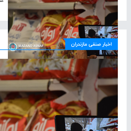
کمب
اخبار صنفی مازندران
برخ