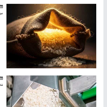
عرض
شال