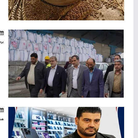
برخ
هشد