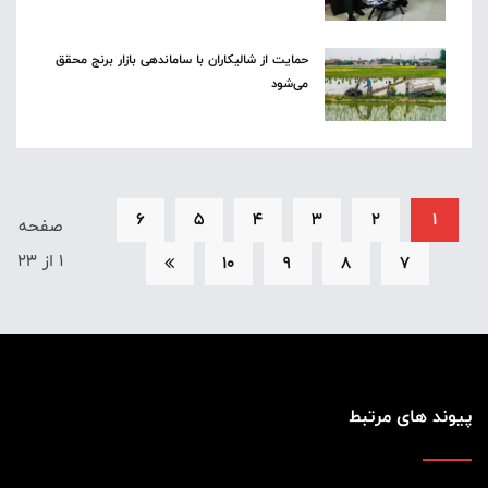
حمایت از شالیکاران با ساماندهی بازار برنج محقق
می‌شود
6
5
4
3
2
1
صفحه
1 از 23
10
9
8
7
پیوند های مرتبط