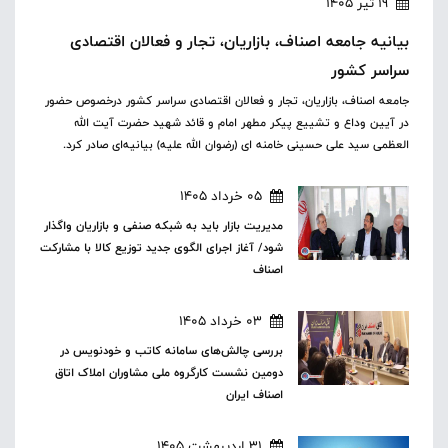
19 تیر 1405
بیانیه جامعه اصناف، بازاریان، تجار و فعالان اقتصادی
سراسر کشور
جامعه اصناف، بازاریان، تجار و فعالان اقتصادی سراسر کشور درخصوص حضور
در آیین وداع و تشییع پیکر مطهر امام و قائد شهید حضرت آیت الله
العظمی سید علی حسینی خامنه ای (رضوان الله علیه) بیانیه‌ای صادر کرد.
05 خرداد 1405
مدیریت بازار باید به شبکه صنفی و بازاریان واگذار
شود/ آغاز اجرای الگوی جدید توزیع کالا با مشارکت
اصناف
03 خرداد 1405
بررسی چالش‌های سامانه کاتب و خودنویس در
دومین نشست کارگروه ملی مشاوران املاک اتاق
اصناف ایران
31 اردیبهشت 1405