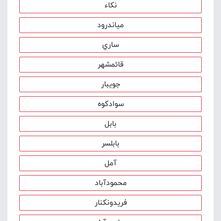
نکاء
مياندرود
ساري
قائمشهر
جويبار
سوادکوه
بابل
بابلسر
آمل
محمودآباد
فريدونکنار