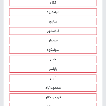
نکاء
مياندرود
ساري
قائمشهر
جويبار
سوادکوه
بابل
بابلسر
آمل
محمودآباد
فريدونکنار