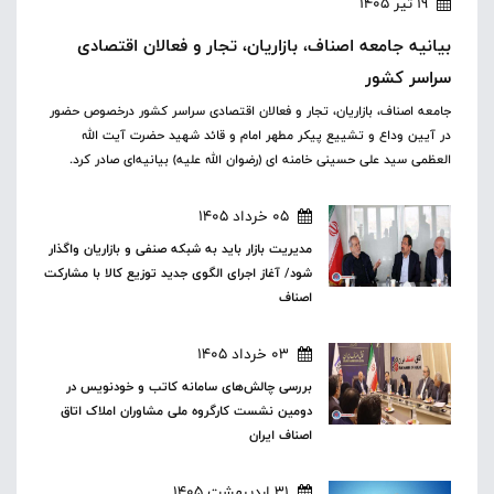
19 تیر 1405
بیانیه جامعه اصناف، بازاریان، تجار و فعالان اقتصادی
سراسر کشور
جامعه اصناف، بازاریان، تجار و فعالان اقتصادی سراسر کشور درخصوص حضور
در آیین وداع و تشییع پیکر مطهر امام و قائد شهید حضرت آیت الله
العظمی سید علی حسینی خامنه ای (رضوان الله علیه) بیانیه‌ای صادر کرد.
05 خرداد 1405
مدیریت بازار باید به شبکه صنفی و بازاریان واگذار
شود/ آغاز اجرای الگوی جدید توزیع کالا با مشارکت
اصناف
03 خرداد 1405
بررسی چالش‌های سامانه کاتب و خودنویس در
دومین نشست کارگروه ملی مشاوران املاک اتاق
اصناف ایران
31 اردیبهشت 1405