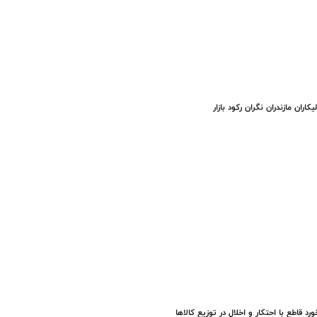
یکاران مازندران نگران رکود بازار
ورد قاطع با احتکار و اخلال در توزیع کالاها