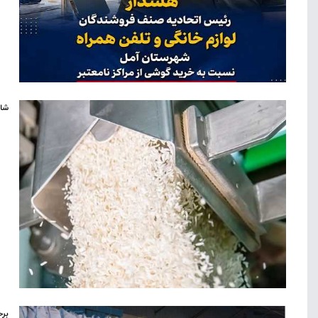
شال
برخ