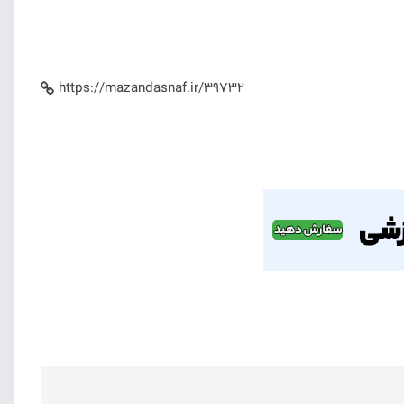
https://mazandasnaf.ir/39732