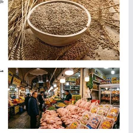
باز
هشد