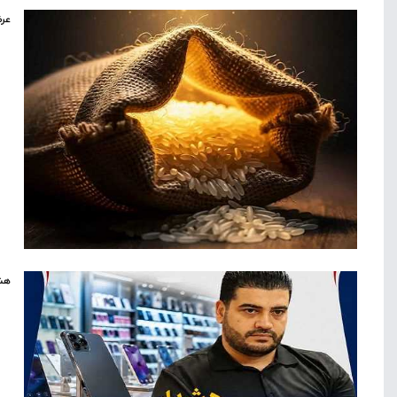
عرض
هشد