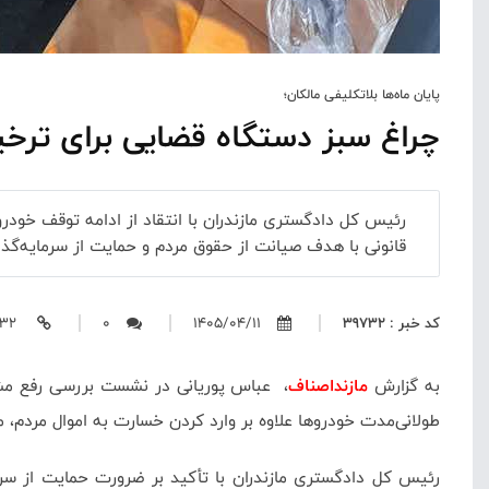
پایان ماه‌ها بلاتکلیفی مالکان؛
چراغ سبز دستگاه قضایی برای ترخ
رئیس کل دادگستری مازندران با انتقاد از ادامه توقف خودرو
قانونی با هدف صیانت از حقوق مردم و حمایت از سرمایه‌گذا
کد خبر : 39732
1405/04/11
0
https://mazandasnaf.ir/39732
به گزارش
مازنداصناف
، عباس پوریانی در نشست بررسی رفع مشکل
طولانی‌مدت خودروها علاوه بر وارد کردن خسارت به اموال مردم، 
رئیس کل دادگستری مازندران با تأکید بر ضرورت حمایت از سرما