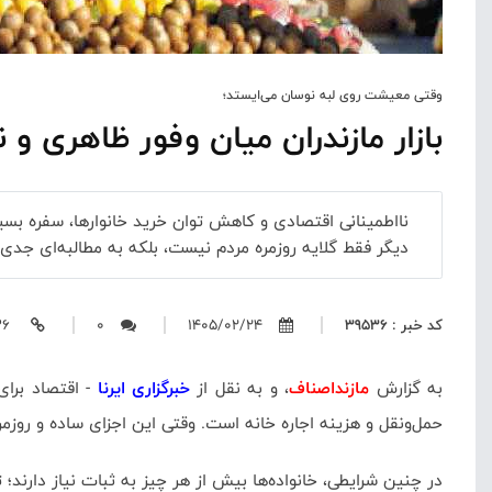
وقتی معیشت روی لبه نوسان می‌ایستد؛
بازار مازندران میان وفور ظاهری و 
نااطمینانی اقتصادی و کاهش توان خرید خانوارها، سفره بسیا
دیگر فقط گلایه روزمره مردم نیست، بلکه به مطالبه‌ای جدی
کد خبر : 39536
1405/02/24
0
https://mazandasnaf.ir/39536
به گزارش
مازنداصناف
، و به نقل از
خبرگزاری ایرنا
- اقتصاد برای
حمل‌ونقل و هزینه اجاره خانه است. وقتی این اجزای ساده و روزم
در چنین شرایطی، خانواده‌ها بیش از هر چیز به ثبات نیاز دارند؛ 