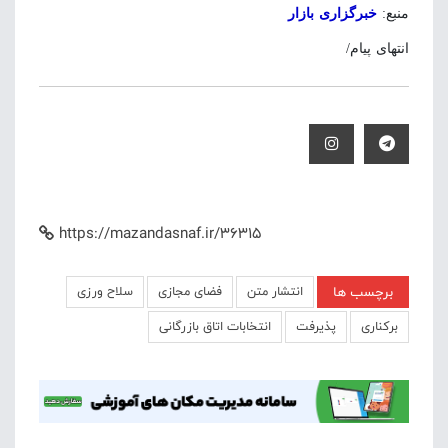
منبع:
خبرگزاری بازار
انتهای پیام/
https://mazandasnaf.ir/36315
برچسب ها
انتشار متن
فضای مجازی
سلاح‌ ورزی
برکناری
پذیرفت
انتخابات اتاق بازرگانی