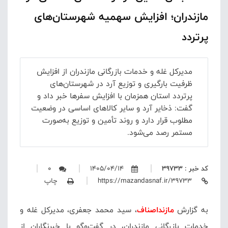
مازندران؛ افزایش سهمیه شهرستان‌های
پرتردد
مدیرکل غله و خدمات بازرگانی مازندران از افزایش
ظرفیت بارگیری و توزیع آرد در شهرستان‌های
پرتردد استان همزمان با افزایش سفرها خبر داد و
گفت: ذخایر آرد و سایر کالاهای اساسی در وضعیت
مطلوب قرار دارد و روند تأمین و توزیع به‌صورت
مستمر رصد می‌شود.
کد خبر : 39733
1405/04/14
0
https://mazandasnaf.ir/39733
چاپ
به گزارش
مازنداصناف
، سید محمد جعفری، مدیرکل غله و
خدمات بازرگانی مازندران، در گفت‌وگو با خبرنگاران از