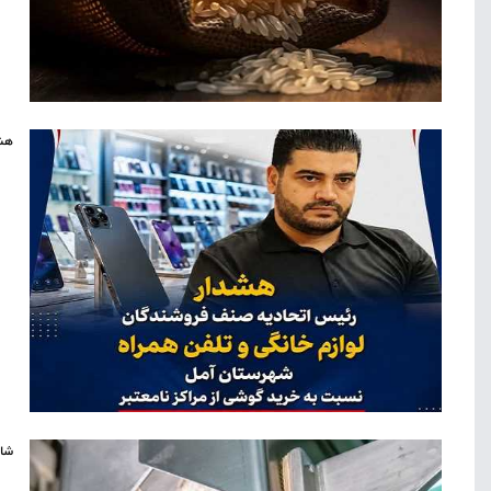
هشد
شال