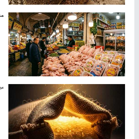
هشد
عرض