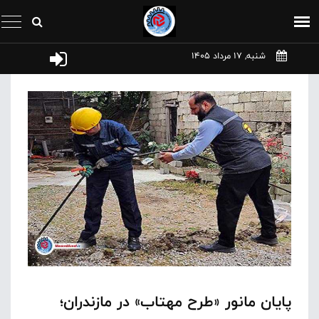
شنبه, 17 مرداد 1405
پایان مانور «طرح مهتاب» در مازندران؛