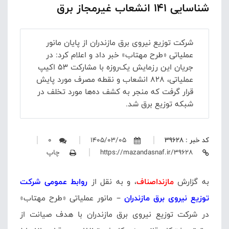
شناسایی ۱۴۱ انشعاب غیرمجاز برق
شرکت توزیع نیروی برق مازندران از پایان مانور
عملیاتی «طرح مهتاب» خبر داد و اعلام کرد: در
جریان این رزمایش یک‌روزه با مشارکت ۵۳ اکیپ
عملیاتی، ۸۲۸ انشعاب و نقطه مصرف مورد پایش
قرار گرفت که منجر به کشف ده‌ها مورد تخلف در
شبکه توزیع برق شد.
کد خبر : 39628
1405/03/05
0
https://mazandasnaf.ir/39628
چاپ
به گزارش
مازنداصناف
، و به نقل از
روابط عمومی
شرکت
توزیع نیروی برق مازندران
–
مانور عملیاتی «طرح مهتاب»
در شرکت توزیع نیروی برق مازندران با هدف صیانت از