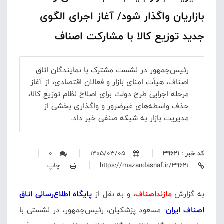
بازاریان واگذار شود/ آغاز اجرای الگوی
جدید توزیع کالا با مشارکت اصناف
رئیس‌جمهور در نشست مشترک با نمایندگان اتاق
اصناف، هیأت امنای بازار و فعالان اقتصادی، از آغاز
مرحله اجرایی طرح دولت برای اصلاح نظام توزیع کالا،
حذف واسطه‌های غیرضرور و واگذاری بخشی از
مدیریت بازار به شبکه صنفی خبر داد.
کد خبر : 39621
1405/03/05
0
https://mazandasnaf.ir/39621
چاپ
به گزارش
مازنداصناف
، و به نقل از
پایگاه اطلاع‌رسانی اتاق
اصناف ایران
- مسعود پزشکیان، رئیس‌جمهور، در نشستی با