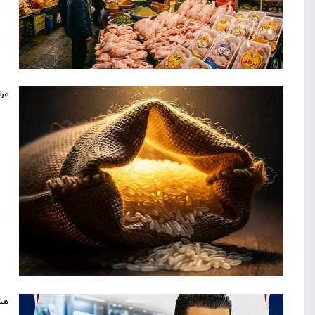
عرض
هشد