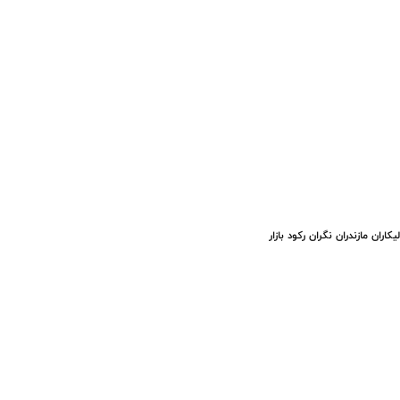
یکاران مازندران نگران رکود بازار