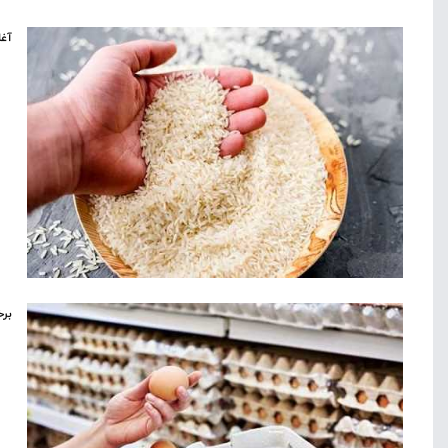
آغا
برخ