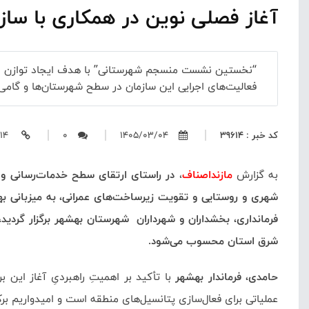
آغاز فصلی نوین در همکاری با سازم
“نخستین نشست منسجم شهرستانی” با هدف ایجاد توازن در 
فعالیت‌های اجرایی این سازمان در سطح شهرستان‌ها و گام
کد خبر : 39614
1405/03/04
0
https://mazandasnaf.ir/39614
به گزارش
مازنداصناف
،
در راستای ارتقای سطح خدمات‌رسانی و
شهری و روستایی و تقویت زیرساخت‌های عمرانی، به میزبانی به
فرمانداری، بخشداران و شهرداران شهرستان بهشهر برگزار گردی
شرق استان محسوب می‌شود.
حامدی، فرماندار بهشهر
با تأکید بر اهمیتِ راهبردیِ آغاز این
عملیاتی برای فعال‌سازی پتانسیل‌های منطقه است و امیدواریم برکا