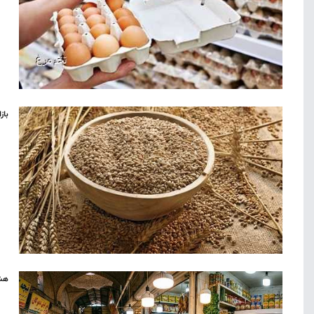
باز
هشد