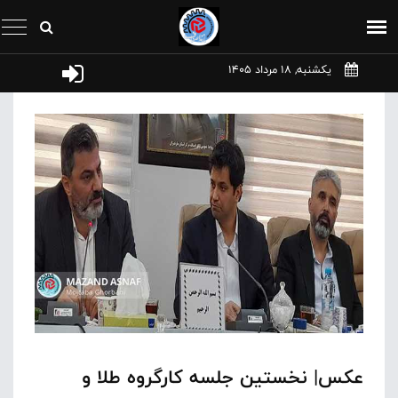
یکشنبه, 18 مرداد 1405
عکس| نخستین جلسه کارگروه طلا و