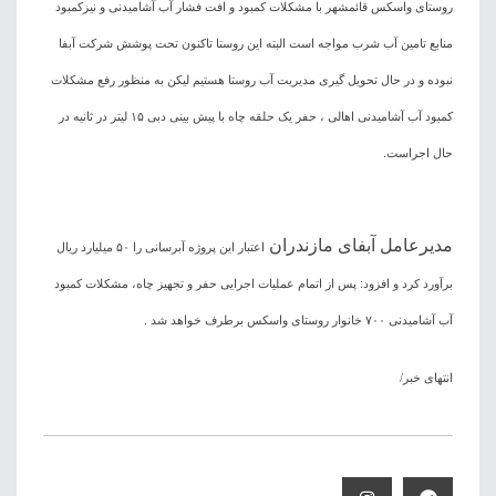
روستای واسکس قائمشهر با مشکلات کمبود و افت فشار آب آشامیدنی و نیزکمبود
منابع تامین آب شرب مواجه است البته این روستا تاکنون تحت پوشش شرکت آبفا
نبوده و در حال تحویل گیری مدیریت آب روستا هستیم لیکن به منظور رفع مشکلات
کمبود آب آشامیدنی اهالی ، حفر یک حلقه چاه با پیش بینی دبی ۱۵ لیتر در ثانیه در
حال اجراست.
مدیرعامل آبفای مازندران
اعتبار این پروژه آبرسانی را ۵۰ میلیارد ریال
برآورد کرد و افزود: پس از اتمام عملیات اجرایی حفر و تجهیز چاه، مشکلات کمبود
آب آشامیدنی ۷۰۰ خانوار روستای واسکس برطرف خواهد شد .
انتهای خبر/