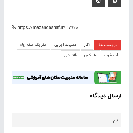
https://mazandasnaf.ir/37968
برچسب ها
آغاز
عملیات اجرایی
حفر یک حلقه چاه
آب شرب
واسکس
قائمشهر
ارسال دیدگاه