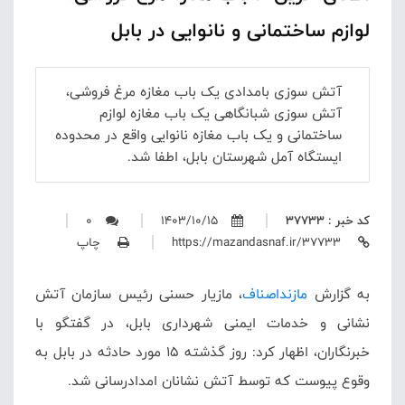
لوازم ساختمانی و نانوایی در بابل
آتش سوزی بامدادی یک باب مغازه مرغ فروشی،
آتش سوزی شبانگاهی یک باب مغازه لوازم
ساختمانی و یک باب مغازه نانوایی واقع در محدوده
ایستگاه آمل شهرستان بابل، اطفا شد.
کد خبر : 37733
1403/10/15
0
https://mazandasnaf.ir/37733
چاپ
به گزارش
مازنداصناف
، مازیار حسنی رئیس سازمان آتش
نشانی و خدمات ایمنی شهرداری بابل، در گفت
گو
با
خبرنگاران، اظهار کرد: روز گذشته ۱۵ مورد حادثه در بابل به
وقوع پیوست که توسط آتش نشانان امدادرسانی شد.