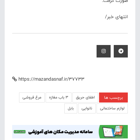
صورت گرفت.
انتهای خبر/
https://mazandasnaf.ir/37733
برچسب ها
اطفای حریق
۳ باب مغازه
مرغ فروشی
لوازم ساختمانی
نانوایی
بابل