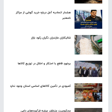
هشدار اتحادیه آمل درباره خرید گوشی از مراکز
نامعتبر
شالیکاران مازندران نگران رکود بازار
برخورد قاطع با احتکار و اخلال در توزیع کالاها
کمبودی در تأمین کالاهای اساسی استان وجود ندارد
محکومیت متخلف عرضه فرآورده‌های دامی