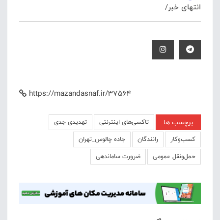
انتهای خبر/
https://mazandasnaf.ir/37564
برچسب ها
تاکسی‌های اینترنتی
تهدیدی جدی
کسب‌وکار
رانندگان
جاده چالوس_تهران
حمل‌ونقل عمومی
ضرورت ساماندهی