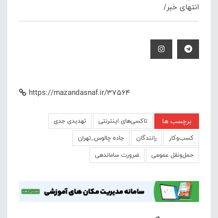
انتهای خبر/
https://mazandasnaf.ir/37564
برچسب ها
تاکسی‌های اینترنتی
تهدیدی جدی
کسب‌وکار
رانندگان
جاده چالوس_تهران
حمل‌ونقل عمومی
ضرورت ساماندهی