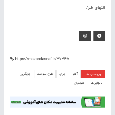
انتهای خبر/
https://mazandasnaf.ir/37445
برچسب ها
آغاز
اجرای
طرح سوخت
جایگزین
نانوایی‌ها
مازندران