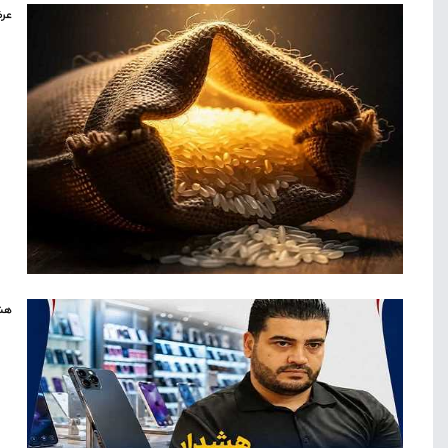
عرض
هشد