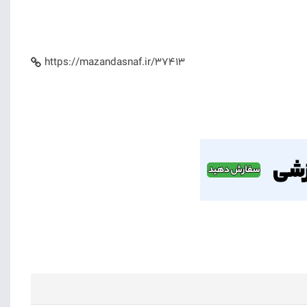
https://mazandasnaf.ir/37413