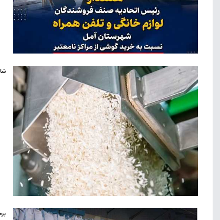
شال
برخ