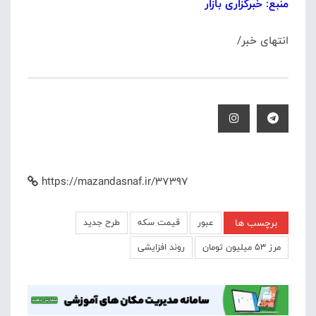
منبع: خبرگزاری بازار
انتهای خبر/
https://mazandasnaf.ir/37397
برچسب ها
عبور
قیمت سکه
طرح جدید
مرز ۵۳ میلیون تومان
روند افزایشی