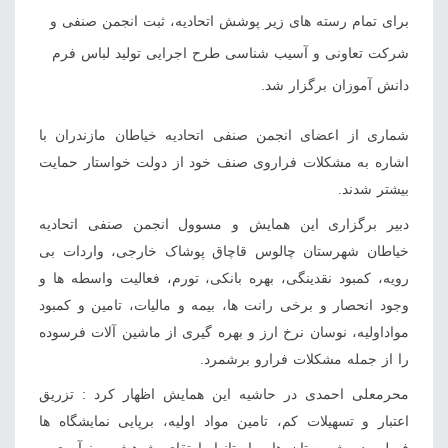
برای تمام رسته های زیر پوشش اتحادیه، ثبت انجمن صنفی و
شرکت تعاونی و آسیب شناسی طرح اجرایی تولید لباس فرم
دانش آموزان برگزار شد.
شماری از اعضای انجمن صنفی اتحادیه خیاطان مازندران با
اشاره به مشکلات فراروی صنف خود از دولت خواستار حمایت
بیشتر شدند.
دبیر برگزاری این همایش و مسوول انجمن صنفی اتحادیه
خیاطان شهرستان چالوس قاچاق پوشاک خارجی، واردات بی
رویه، کمبود نقدینگی، بهره بانکی، تورم، فعالیت واسطه ها و
وجود انحصار و برخی رانت ها، بیمه و مالیات، تامین و کمبود
مواداولیه، نوسان نرخ ارز و بهره گیری از ماشین آلات فرسوده
را از جمله مشکلات فرارو برشمرد.
محرمعلی احمدی در حاشیه این همایش اظهار کرد : تزریق
اعتبار و تسهیلات کم، تامین مواد اولیه، برپایی نمایشگاه ها
فصلی در شهرستان ها و استانها، ارتقای پژوهش و نوآوری و