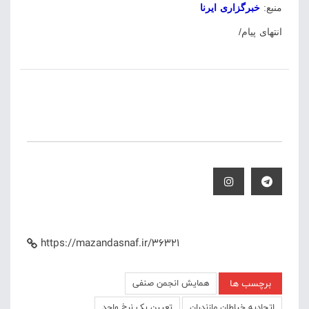
منبع:
خبرگزاری ایرنا
انتهای پیام/
https://mazandasnaf.ir/36321
برچسب ها
همایش انجمن صنفی
اتحادیه خیاطان مازندران
تعیین یک نرخ واحد