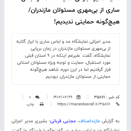
ساری از بی‌مهری مسئولان مازندران/
هیچ‌گونه حمایتی ندیدیم!
مدیر اجرائی نمایشگاه مد و لباس ساری با ابراز گلایه
از بی‌مهری مسئولان مازندران در زمان برپایی
نمایشگاه، گفت: علیرغم اینکه در 9 استان قبلی
مورد استقبال، حمایت و توجه ویژه مسئولان استانی
قرار گرفتیم اما در این دوره، شاهد هیچ‌گونه
حمایتی از مسئولان مازندران نبودیم.
کد خبر : 35871
1402/02/29
0
https://mazandasnaf.ir/35871
چاپ
به گزارش
مازنداصناف
،
مجتبی قربانی-
بشیری مدیر اجرائی
نمایشگاه مد و لباس ساری در گفت‌وگو با خبرنگار ما گفت: