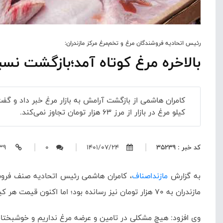
رئیس اتحادیه فروشندگان مرغ و تخم‌مرغ مرکز مازندران:
بالاخره مرغ کوتاه آمد؛بازگشت نسب
کیلو مرغ در بازار از مرز 63 هزار تومان تجاوز نمی‌کند.
کد خبر : 35239
1401/07/24
0
https://mazandasnaf.ir/35239
به گزارش
مازنداصناف
، کامران هاشمی رئیس اتحادیه صنف فروشند
مازندران به 70 هزار تومان نیز رسانده بود؛ اما اکنون قیمت هر کیلو مرغ در بازار از مرز 63 هزار تومان تجاوز نمی‌کند.
وی افزود:
هیچ مشکلی در تامین و عرضه مرغ نداریم و خوشبختانه ب