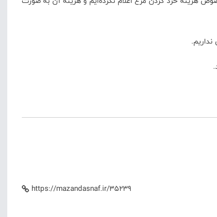
وص هزینه خرد کردن مرغ اعلام نکرده‌ایم و هزینه آن به صورت
نداریم.
https://mazandasnaf.ir/35239