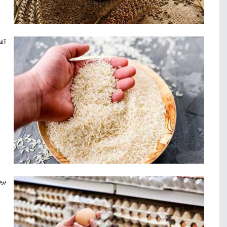
آغا
برخ