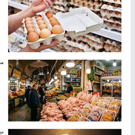
هشد
عرض