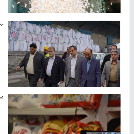
برخ
کمب