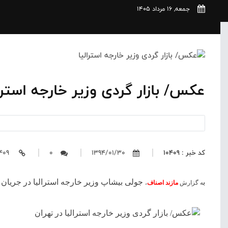
جمعه, 16 مرداد 1405
عکس/ بازار گردی وزیر خارجه استرا
کد خبر : 10409
1394/01/30
0
https://mazandasnaf.ir/10409
ب
جولی بیشاپ وزیر خارجه استرالیا در جریان 
ه گزارش
مازند اصناف
،