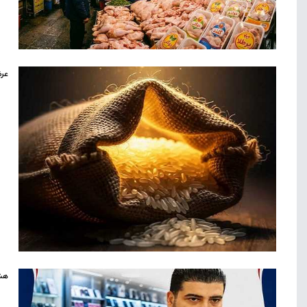
عرض
هشد