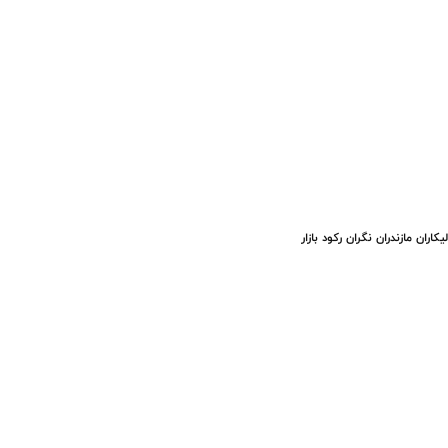
یکاران مازندران نگران رکود بازار